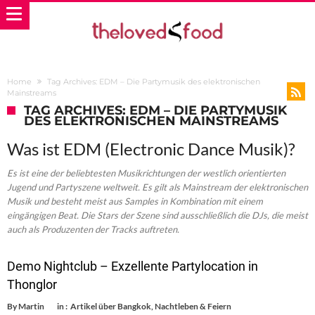
Home
Tag Archives: EDM – Die Partymusik des elektronischen
Mainstreams
TAG ARCHIVES: EDM – DIE PARTYMUSIK
DES ELEKTRONISCHEN MAINSTREAMS
Was ist EDM (Electronic Dance Musik)?
Es ist eine der beliebtesten Musikrichtungen der westlich orientierten
Jugend und Partyszene weltweit. Es gilt als Mainstream der elektronischen
Musik und besteht meist aus Samples in Kombination mit einem
eingängigen Beat. Die Stars der Szene sind ausschließlich die DJs, die meist
auch als Produzenten der Tracks auftreten.
Demo Nightclub – Exzellente Partylocation in
Thonglor
By
Martin
in :
Artikel über Bangkok
,
Nachtleben & Feiern