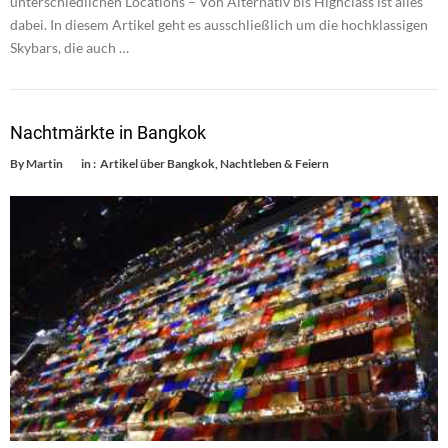
unterschiedlichen Locations – Von Alternativ bis Highclass ist alles
dabei. In diesem Artikel geht es ausschließlich um die hochklassigen
Skybars, die auch …
Nachtmärkte in Bangkok
By
Martin
in :
Artikel über Bangkok
,
Nachtleben & Feiern