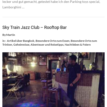
lecker und gut gemacht, getestet habe ich den Parking toys special,
Lamborghini …
Sky Train Jazz Club – Rooftop Bar
By
Martin
in :
Artikel über Bangkok
,
Besondere Orte zum Essen
,
Besondere Orte zum
Trinken
,
Geheimnisse, Abenteuer und Reisetipps
,
Nachtleben & Feiern