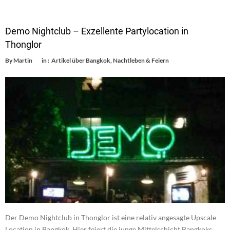
Demo Nightclub – Exzellente Partylocation in
Thonglor
By
Martin
in :
Artikel über Bangkok
,
Nachtleben & Feiern
Der Demo Nightclub in Thonglor ist eine relativ angesagte Upscale
Location in Bangkok. Hier feiert die junge Mittelschicht Bangkoks