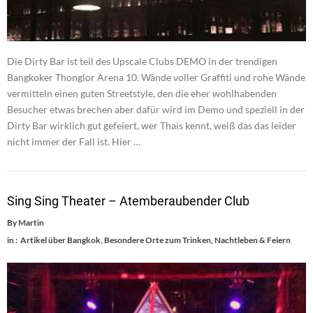
Die Dirty Bar ist teil des Upscale Clubs DEMO in der trendigen
Bangkoker Thonglor Arena 10. Wände voller Graffiti und rohe Wände
vermitteln einen guten Streetstyle, den die eher wohlhabenden
Besucher etwas brechen aber dafür wird im Demo und speziell in der
Dirty Bar wirklich gut gefeiert, wer Thais kennt, weiß das das leider
nicht immer der Fall ist. Hier …
Sing Sing Theater – Atemberaubender Club
By
Martin
in :
Artikel über Bangkok
,
Besondere Orte zum Trinken
,
Nachtleben & Feiern