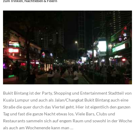
zum Trinken
,
Nachtleben & Feiern
Bukit Bintang ist der Party, Shopping und Entertainment Stadtteil von
Kuala Lumpur und auch als Jalan/Changkat Bukit Bintang auch eine
Straße die quer durch das Viertel geht. Hier ist eigentlich den ganzen
Tag und fast die ganze Nacht etwas los. Viele Bars, Clubs und
Restaurants sammeln sich auf engem Raum und sowohl in der Woche
als auch am Wochenende kann man …