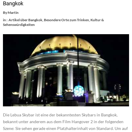
Bangkok
By
Martin
in :
Artikel über Bangkok
,
Besondere Orte zum Trinken
,
Kultur &
Sehenswürdigkeiten
Die Lebua Skybar ist eine der bekanntesten Skybars in Bangkok,
bekannt unter anderem aus dem Film Hangover 2 in der folgenden
Szene: Sie sehen gerade einen Platzhalterinhalt von Standard. Um auf