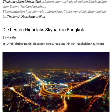
Thailand-Übersichtsartikel
erfahren oder euch die einzelnen Blogbeiträge
zum Thema Thailand ansehen.
Einen aktuellen Reisehinweis aufgrund des Todes von König Bhumibol Ihr
im
Thailand-Übersichtsartikel
Die besten Highclass Skybars in Bangkok
By
Martin
in :
Artikel über Bangkok
,
Besondere Orte zum Trinken
,
Nachtleben & Feiern