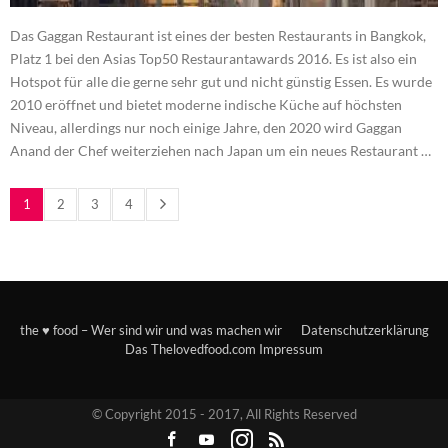
Das Gaggan Restaurant ist eines der besten Restaurants in Bangkok,
Platz 1 bei den Asias Top50 Restaurantawards 2016. Es ist also ein
Hotspot für alle die gerne sehr gut und nicht günstig Essen. Es wurde
2010 eröffnet und bietet moderne indische Küche auf höchsten
Niveau, allerdings nur noch einige Jahre, den 2020 wird Gaggan
Anand der Chef weiterziehen nach Japan um ein neues Restaurant …
1
2
3
4
the ♥ food – Wer sind wir und was machen wir
Datenschutzerklärung
Das Thelovedfood.com Impressum
© Copyright 2015 - 2017, All Rights Reserved