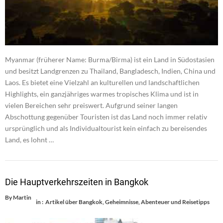
Myanmar (früherer Name: Burma/Birma) ist ein Land in Südostasien
und besitzt Landgrenzen zu Thailand, Bangladesch, Indien, China und
Laos. Es bietet eine Vielzahl an kulturellen und landschaftlichen
Highlights, ein ganzjähriges warmes tropisches Klima und ist in
vielen Bereichen sehr preiswert. Aufgrund seiner langen
Abschottung gegenüber Touristen ist das Land noch immer relativ
ursprünglich und als Individualtourist kein einfach zu bereisendes
Land, es lohnt …
Die Hauptverkehrszeiten in Bangkok
By
Martin
in :
Artikel über Bangkok
,
Geheimnisse, Abenteuer und Reisetipps