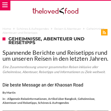
Home
Schönes & Aufregendes
Reisen & Abenteuer
Geheimnisse,
Abenteuer und Reisetipps
GEHEIMNISSE, ABENTEUER UND
REISETIPPS
Spannende Berichte und Reisetipps rund
um unseren Reisen in den letzten Jahren.
Eine Zusammenfassung unserer gesammelten Reisen inklusive aller
Geheimnisse, Abenteuer, Reisetipps und Informationen zu Ziele weltweit.
Die beste Message an der Khaosan Road
By
Martin
in :
Allgemein Reiseinformationen
,
Artikel über Bangkok
,
Geheimnisse,
Abenteuer und Reisetipps
,
Schönes & Aufregendes