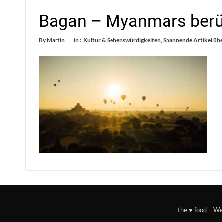
Bagan – Myanmars berü
By
Martin
in :
Kultur & Sehenswürdigkeiten
,
Spannende Artikel üb
the ♥ food – W