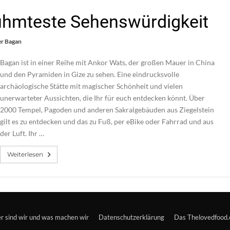
hmteste Sehenswürdigkeit
er Bagan
Bagan ist in einer Reihe mit Ankor Wats, der großen Mauer in China
und den Pyramiden in Gize zu sehen. Eine eindrucksvolle
archäologische Stätte mit magischer Schönheit und vielen
unerwarteter Aussichten, die Ihr für euch entdecken könnt. Über
2000 Tempel, Pagoden und anderen Sakralgebäuden aus Ziegelstein
gilt es zu entdecken und das zu Fuß, per eBike oder Fahrrad und aus
der Luft. Ihr …
Weiterlesen
er sind wir und was machen wir
Datenschutzerklärung
Das Thelovedfood