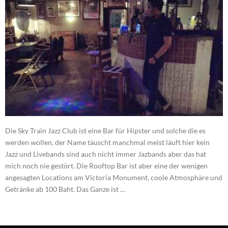
Die Sky Train Jazz Club ist eine Bar für Hipster und solche die es
werden wollen, der Name täuscht manchmal meist läuft hier kein
Jazz und Livebands sind auch nicht immer Jazbands aber das hat
mich noch nie gestört. Die Rooftop Bar ist aber eine der wenigen
angesagten Locations am Victoria Monument, coole Atmosphäre und
Getränke ab 100 Baht. Das Ganze ist …