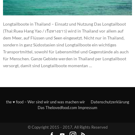
Longtailboote in Thailand – Einsatz und Nutzung Das Longtailboot
(Thai:Ruea Hang Yao / เรือหางยาว) wird in Thailand vor allem auf
dem Meer, auf Flüssen und Seen eingesetzt. Nicht nur in Thailand,
sondern in ganz Südostasien sind Longtailboote ein wichtiges
Transportmittel, sowohl für Lebensmittel und Gegenstände als auch
für Menschen. Ganze Gebiete werden in Thailand per Longtailboot
versorgt, damit sind Longtailboote momentan …
the ♥ food – Wer sind wir und was machen wir
Datenschutzerklärung
Das Thelovedfood.com Impressum
© Copyright 2015 - 2017, All Rights Reserved