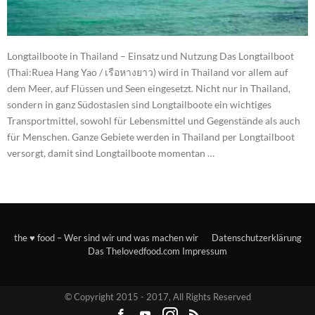
Longtailboote in Thailand – Einsatz und Nutzung Das Longtailboot
(Thai:Ruea Hang Yao / เรือหางยาว) wird in Thailand vor allem auf
dem Meer, auf Flüssen und Seen eingesetzt. Nicht nur in Thailand,
sondern in ganz Südostasien sind Longtailboote ein wichtiges
Transportmittel, sowohl für Lebensmittel und Gegenstände als auch
für Menschen. Ganze Gebiete werden in Thailand per Longtailboot
versorgt, damit sind Longtailboote momentan …
the ♥ food – Wer sind wir und was machen wir
Datenschutzerklärung
Das Thelovedfood.com Impressum
© Copyright 2015 - 2017, All Rights Reserved