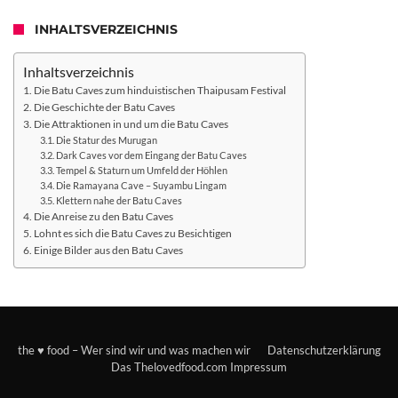
INHALTSVERZEICHNIS
Inhaltsverzeichnis
Die Batu Caves zum hinduistischen Thaipusam Festival
Die Geschichte der Batu Caves
Die Attraktionen in und um die Batu Caves
Die Statur des Murugan
Dark Caves vor dem Eingang der Batu Caves
Tempel & Staturn um Umfeld der Höhlen
Die Ramayana Cave – Suyambu Lingam
Klettern nahe der Batu Caves
Die Anreise zu den Batu Caves
Lohnt es sich die Batu Caves zu Besichtigen
Einige Bilder aus den Batu Caves
the ♥ food – Wer sind wir und was machen wir
Datenschutzerklärung
Das Thelovedfood.com Impressum