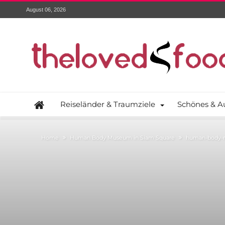
August 06, 2026
Reiseländer & Traumziele
Schönes & A
Home
Human Body Museum in Siam Square
human-body