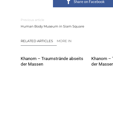
Share on Facebook
Previous article
Human Body Museum in Siam Square
RELATED ARTICLES
MORE IN
Khanom – Traumstrände abseits
Khanom – T
der Massen
der Masse