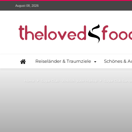
August 08, 2026
Reiseländer & Traumziele
Schönes & A
Home
Sugar Club - Wirklich guter Hiphop
Sugar Club Bangk