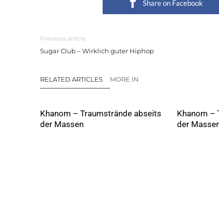
Share on Facebook
Previous article
Sugar Club – Wirklich guter Hiphop
RELATED ARTICLES
MORE IN
Khanom – Traumstrände abseits
Khanom – T
der Massen
der Masse