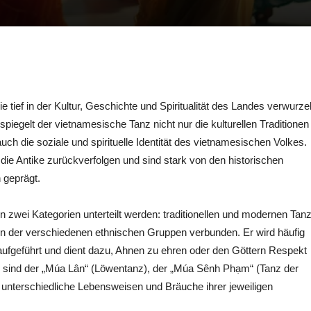
e tief in der Kultur, Geschichte und Spiritualität des Landes verwurzel
 spiegelt der vietnamesische Tanz nicht nur die kulturellen Traditionen
h die soziale und spirituelle Identität des vietnamesischen Volkes.
die Antike zurückverfolgen und sind stark von den historischen
 geprägt.
n zwei Kategorien unterteilt werden: traditionellen und modernen Tanz
Riten der verschiedenen ethnischen Gruppen verbunden. Er wird häufig
aufgeführt und dient dazu, Ahnen zu ehren oder den Göttern Respekt
nze sind der „Múa Lân“ (Löwentanz), der „Múa Sênh Phạm“ (Tanz der
e unterschiedliche Lebensweisen und Bräuche ihrer jeweiligen