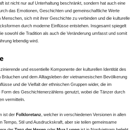
t ist nicht nur auf Unterhaltung beschränkt, sondern hat auch eine
durch das Emotionen, Geschichten und gemeinschaftliche Werte
 Menschen, sich mit ihrer Geschichte zu verbinden und die kulturelle
rucksformen durch moderne Einflüsse entstehen. Insgesamt spiegelt
, die sowohl die Tradition als auch die Veränderung umfasst und somit
führung lebendig wird.
ze
szinierende und essentielle Komponente der kulturellen Identität des
den Bräuchen und dem Alltagsleben der vietnamesischen Bevölkerung
flüsse und die Vielfalt der ethnischen Gruppen wider, die im
ine Form des Geschichtenerzählens genutzt, wobei die Tänzer durch
n vermitteln.
m ist der
Folkloretanz
, welcher in verschiedenen Versionen in allen
in Tempo, Stil und Ausdruckskraft, aber sie teilen gemeinsame
dere der
Tanz der Hexen
oder
Mua Luong
ist in Nordvietnam beliebt