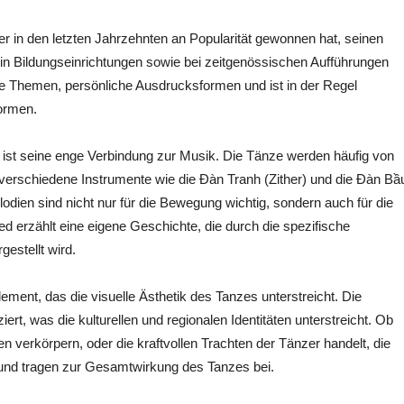
 in den letzten Jahrzehnten an Popularität gewonnen hat, seinen
g in Bildungseinrichtungen sowie bei zeitgenössischen Aufführungen
tliche Themen, persönliche Ausdrucksformen und ist in der Regel
Formen.
st seine enge Verbindung zur Musik. Die Tänze werden häufig von
ch verschiedene Instrumente wie die Đàn Tranh (Zither) und die Đàn Bầ
odien sind nicht nur für die Bewegung wichtig, sondern auch für die
ied erzählt eine eigene Geschichte, die durch die spezifische
estellt wird.
ement, das die visuelle Ästhetik des Tanzes unterstreicht. Die
iert, was die kulturellen und regionalen Identitäten unterstreicht. Ob
n verkörpern, oder die kraftvollen Trachten der Tänzer handelt, die
 und tragen zur Gesamtwirkung des Tanzes bei.