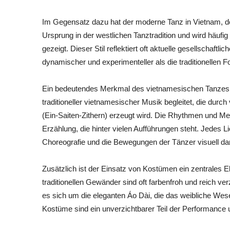
Im Gegensatz dazu hat der moderne Tanz in Vietnam, der
Ursprung in der westlichen Tanztradition und wird häufi
gezeigt. Dieser Stil reflektiert oft aktuelle gesellschaf
dynamischer und experimenteller als die traditionellen 
Ein bedeutendes Merkmal des vietnamesischen Tanzes i
traditioneller vietnamesischer Musik begleitet, die dur
(Ein-Saiten-Zithern) erzeugt wird. Die Rhythmen und Mel
Erzählung, die hinter vielen Aufführungen steht. Jedes L
Choreografie und die Bewegungen der Tänzer visuell darg
Zusätzlich ist der Einsatz von Kostümen ein zentrales El
traditionellen Gewänder sind oft farbenfroh und reich verz
es sich um die eleganten Áo Dài, die das weibliche Wese
Kostüme sind ein unverzichtbarer Teil der Performance