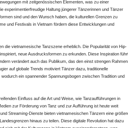
nzbewegungen mit zeitgenössischen Elementen, was zu einer
ie experimentierfreudige Haltung jüngerer Tänzerinnen und Tänzer
sformen sind und den Wunsch haben, die kulturellen Grenzen zu
me und Festivals in Vietnam fördern diese Entwicklungen und
ken die vietnamesische Tanzszene erheblich. Die Popularität von Hip-
nspiriert, neue Ausdrucksformen zu erkunden. Diese Inspiration führ
 sondern verändert auch das Publikum, das den einst strengen Rahmen
ier auf globale Trends motiviert Tänzer dazu, traditionelle
en, wodurch ein spannender Spannungsbogen zwischen Tradition und
reifenden Einfluss auf die Art und Weise, wie Tanzaufführungen in
Medien zur Förderung von Tanz und zur Aufführung ist heute weit
n und Streaming-Dienste bieten vietnamesischen Tänzern eine größer
 Landesgrenzen hinaus zu teilen. Diese digitale Revolution hat dazu