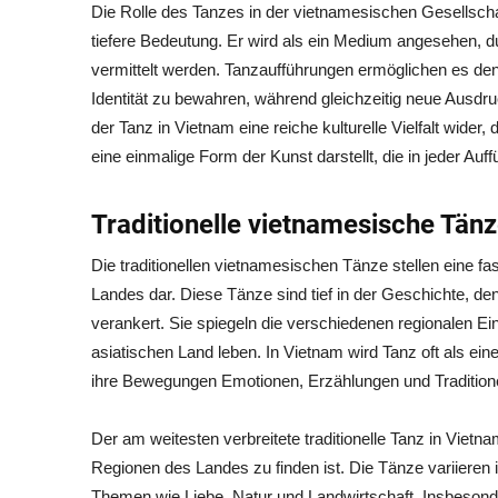
Die Rolle des Tanzes in der vietnamesischen Gesellschaf
tiefere Bedeutung. Er wird als ein Medium angesehen, 
vermittelt werden. Tanzaufführungen ermöglichen es den
Identität zu bewahren, während gleichzeitig neue Ausd
der Tanz in Vietnam eine reiche kulturelle Vielfalt wider
eine einmalige Form der Kunst darstellt, die in jeder Auf
Traditionelle vietnamesische Tän
Die traditionellen vietnamesischen Tänze stellen eine fa
Landes dar. Diese Tänze sind tief in der Geschichte, 
verankert. Sie spiegeln die verschiedenen regionalen Ein
asiatischen Land leben. In Vietnam wird Tanz oft als e
ihre Bewegungen Emotionen, Erzählungen und Traditione
Der am weitesten verbreitete traditionelle Tanz in Vietna
Regionen des Landes zu finden ist. Die Tänze variieren 
Themen wie Liebe, Natur und Landwirtschaft. Insbeson