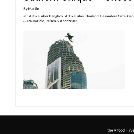
By
Martin
in :
Artikel über Bangkok
,
Artikel über Thailand
,
Besondere Orte
,
Gehe
& Traumziele
,
Reisen & Abenteuer
the ♥ food – W