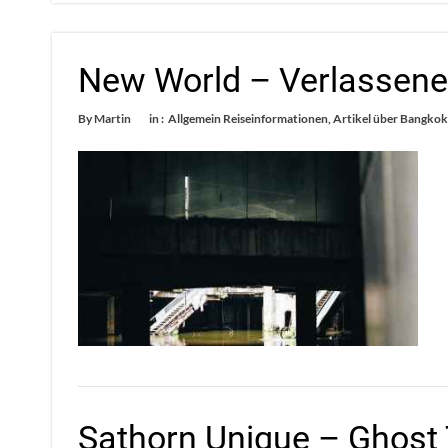
New World – Verlassene
By
Martin
in :
Allgemein Reiseinformationen
,
Artikel über Bangkok
Sathorn Unique – Ghost