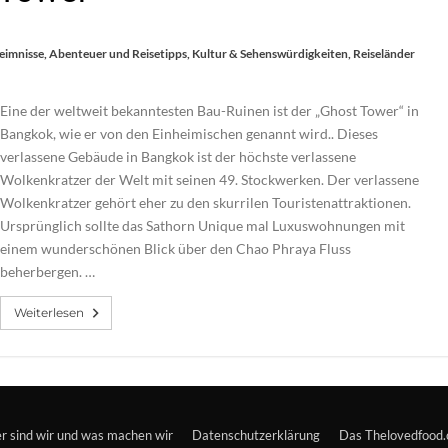
imnisse, Abenteuer und Reisetipps
,
Kultur & Sehenswürdigkeiten
,
Reiseländer
Eine der weltweit bekanntesten Bau-Ruinen ist der „Ghost Tower“ in
Bangkok, wie er von den Einheimischen genannt wird.. Dieses
verlassene Gebäude in Bangkok ist der höchste verlassene
Wolkenkratzer der Welt mit seinen 49. Stockwerken. Der verlassene
Wolkenkratzer gehört eher zu den skurrilen Touristenattraktionen.
Ursprünglich sollte das Sathorn Unique mal Luxuswohnungen mit
einem wunderschönen Blick über den Chao Phraya Fluss
beherbergen. …
Weiterlesen
er sind wir und was machen wir
Datenschutzerklärung
Das Thelovedfood