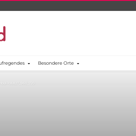
ufregendes
Besondere Orte
anbul-106827_960_720