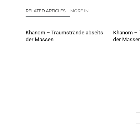
RELATED ARTICLES
MORE IN
Khanom – Traumstrände abseits
Khanom – T
der Massen
der Masse