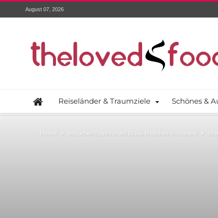
August 07, 2026
Reiseländer & Traumziele
Schönes & A
Home
Besucher-Tipps für die Blaue Moschee in Istanbul
ist