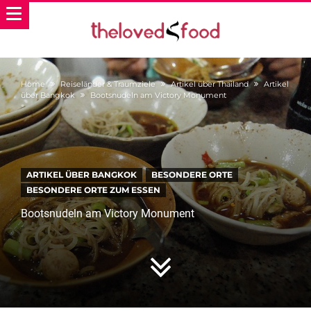
Home
Reiseländer & Traumziele
Artikel über Thailand
Artikel
über Bangkok
Bootsnudeln am Victory Monument
ARTIKEL ÜBER BANGKOK
BESONDERE ORTE
BESONDERE ORTE ZUM ESSEN
Bootsnudeln am Victory Monument