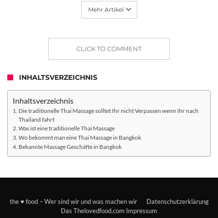
Mehr Artikel
CLICK TO COMMENT
INHALTSVERZEICHNIS
Inhaltsverzeichnis
Die traditionelle Thai Massage solltet Ihr nicht Verpassen wenn Ihr nach
Thailand fahrt
Was ist eine traditionelle Thai Massage
Wo bekommt man eine Thai Massage in Bangkok
Bekannte Massage Geschäfte in Bangkok
the ♥ food – Wer sind wir und was machen wir
Datenschutzerklärung
Das Thelovedfood.com Impressum