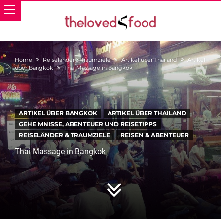
Home
Reiseländer & Traumziele
Artikel über Thailand
Artikel
über Bangkok
Thai Massage in Bangkok
ARTIKEL ÜBER BANGKOK
ARTIKEL ÜBER THAILAND
GEHEIMNISSE, ABENTEUER UND REISETIPPS
REISELÄNDER & TRAUMZIELE
REISEN & ABENTEUER
Thai Massage in Bangkok