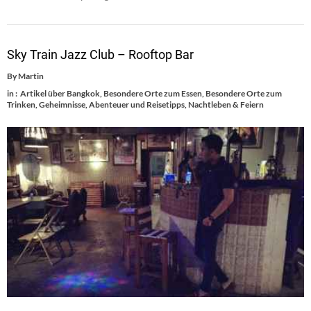
Sky Train Jazz Club – Rooftop Bar
By
Martin
in :
Artikel über Bangkok
,
Besondere Orte zum Essen
,
Besondere Orte zum
Trinken
,
Geheimnisse, Abenteuer und Reisetipps
,
Nachtleben & Feiern