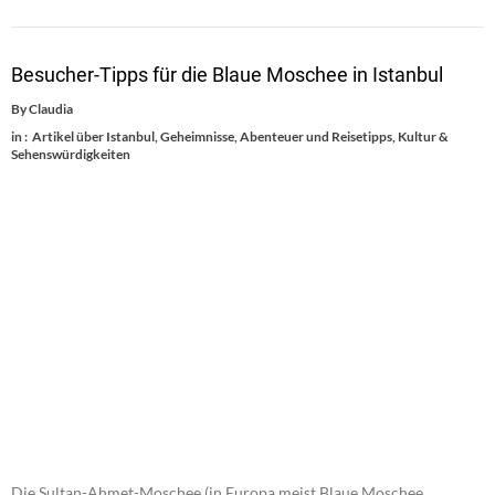
Besucher-Tipps für die Blaue Moschee in Istanbul
By
Claudia
in :
Artikel über Istanbul
,
Geheimnisse, Abenteuer und Reisetipps
,
Kultur &
Sehenswürdigkeiten
Die Sultan-Ahmet-Moschee (in Europa meist Blaue Moschee