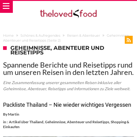
Home
Schönes & Aufregendes
Reisen & Abenteuer
Geheimnisse,
Abenteuer und Reisetipps
(Seite 2)
GEHEIMNISSE, ABENTEUER UND
REISETIPPS
Spannende Berichte und Reisetipps rund
um unseren Reisen in den letzten Jahren.
Eine Zusammenfassung unserer gesammelten Reisen inklusive aller
Geheimnisse, Abenteuer, Reisetipps und Informationen zu Ziele weltweit.
Packliste Thailand – Nie wieder wichtiges Vergessen
By
Martin
in :
Artikel über Thailand
,
Geheimnisse, Abenteuer und Reisetipps
,
Shopping &
Einkaufen