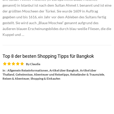
genannt) in Istanbul ist nach dem Sultan Ahmet I. benannt und ist eine
der größten Moscheen der Türkei. Sie wurde 1609 in Auftrag
gegeben und bis 1616, ein Jahr vor dem Ableben des Sultans fertig
gestellt. Sie wird auch „Blaue Moschee“ genannt aufgrund des
äußeren blauen Erscheinungsbildes durch blau-weiße Fliesen, die die
Kuppel und …
Top 8 der besten Shopping Tipps für Bangkok
By
Claudia
in :
Allgemein Reiseinformationen
,
Artikel über Bangkok
,
Artikel über
Thailand
,
Geheimnisse, Abenteuer und Reisetipps
,
Reiseländer & Traumziele
,
Reisen & Abenteuer
,
Shopping & Einkaufen