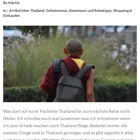
By
Martin
in :
Artikel über Thailand
,
Geheimnisse, Abenteuer und Reisetipps
,
Shopping &
Einkaufen
Was darf auf eurer Packliste Thailand für eure nächste Reise nicht
fehlen. Ich schreibe euch mal zusammen was ich mitnehmen wenn
ich zum Urlaub machen nach Thailand fliege. Bedenkt immer, die
meisten Dinge sind in Thailand günstiger und es gibt eigentlich alles
auch hier zu kaufen. Wichtige Dokumente für euer Gepäck auf einer