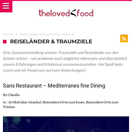
Home
Reiseländer & Traumziele
(Seite 4)
REISELÄNDER & TRAUMZIELE
Eine Zusammenstellung unserer Traumziele und Reiseländer aus den
letzten Jahren – wir probieren euch möglichst informativ und übersichtlich
unsere Erfahrungen und Erlebnisse zusammenzustellen. Viel Spaß beim
Lesen und wir freuen uns auf eure Anmerkungen!
Sans Restaurant – Mediterranes fine Dining
By
Claudia
in :
Artikel über Istanbul
,
Besondere Orte zum Essen
,
Besondere Orte zum
Trinken