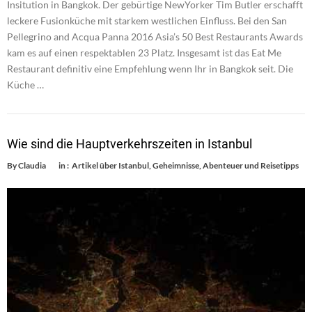
Insitution in Bangkok. Der gebürtige NewYorker Tim Butler erschafft
leckere Fusionküche mit starkem westlichen Einfluss. Bei den San
Pellegrino and Acqua Panna 2016 Asia’s 50 Best Restaurants Awards
kam es auf einen respektablen 23 Platz. Insgesamt ist das Eat Me
Restaurant definitiv eine Empfehlung wenn Ihr in Bangkok seit. Die
Küche …
Wie sind die Hauptverkehrszeiten in Istanbul
By
Claudia
in :
Artikel über Istanbul
,
Geheimnisse, Abenteuer und Reisetipps